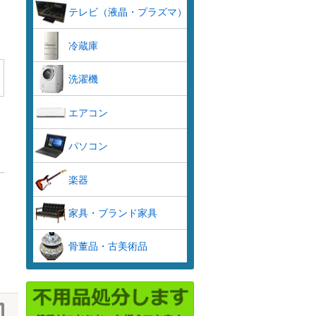
テレビ（液晶・プラズマ）
冷蔵庫
洗濯機
エアコン
パソコン
楽器
家具・ブランド家具
骨董品・古美術品