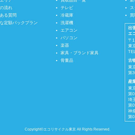
の流れ
テレビ
ス
ある質問
冷蔵庫
買
な定額パックプラン
洗濯機
出
エアコン
エ
パソコン
〒1
楽器
東京
TE
家具・ブランド家具
骨董品
古
東
第3
産
東
第0
埼
第0
神
第0
Copyright©エコリサイクル東京 All Rights Reserved.