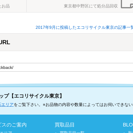
たお品
東京都中野区にて処分品回収
2017年9月に投稿したエコリサイクル東京の記事一
RL
ップ【エコリサイクル東京】
応エリア
をご覧下さい。※お品物の内容や数量によってはお伺いできな
ビスのご案内
買取品目
BL
エリア
買取品目一覧
新