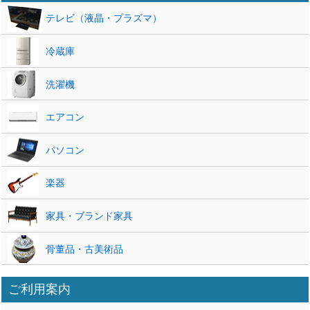
ます 引越し時 ...
テレビ（液晶・プラズマ）
冷蔵庫
洗濯機
エアコン
パソコン
楽器
家具・ブランド家具
骨董品・古美術品
ご利用案内