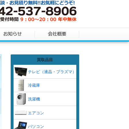
買取品目
テレビ（液晶・プラズマ）
冷蔵庫
洗濯機
エアコン
パソコン