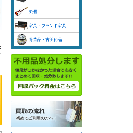
楽器
家具・ブランド家具
骨董品・古美術品
の
ざ